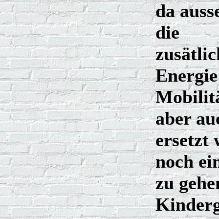
da auss
die
zusätlic
Energie
Mobilit
aber au
ersetzt 
noch ei
zu gehen
Kinderg