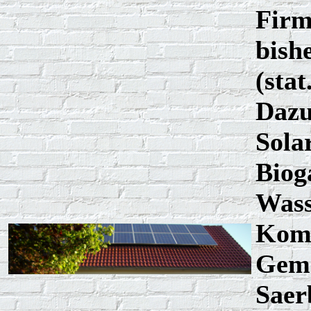
Firm
bish
(sta
Dazu
Sola
Biog
Wass
Komp
Geme
Saer