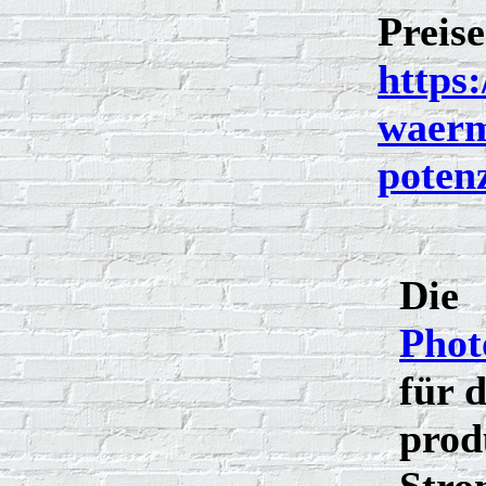
Preise
https
waerm
poten
Die
Phot
für 
prod