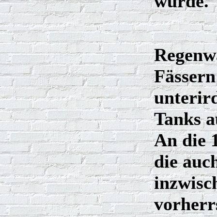
wurde.
Regenwa
Fässern
unterir
Tanks a
An die 1
die auc
inzwisc
vorherr