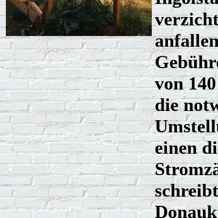
verzicht
anfalle
Gebühr
von 140
die not
Umstell
einen di
Stromzä
schreibt
Donauk