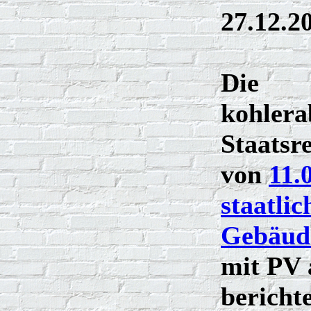
27.12.2
Die
kohlera
Staatsr
von
11.
staatlic
Gebäude
mit PV 
bericht