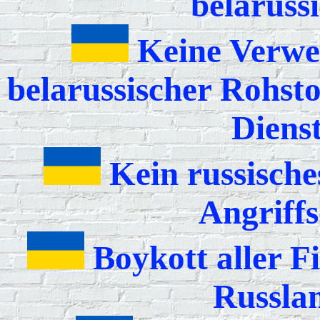
belaruss
Keine Verwe
belarussischer Rohst
Diens
Kein russische
Angriffs
Boykott aller F
Russlan