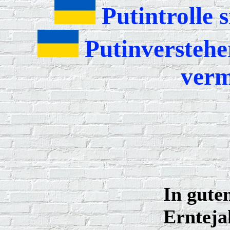
Putintrolle 
Putinversteher
verm
In gute
Ernteja