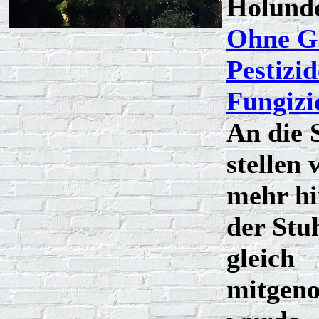
Holunde
Ohne Gi
Pestizid
Fungizid
An die 
stellen 
mehr h
der Stu
gleich
mitgen