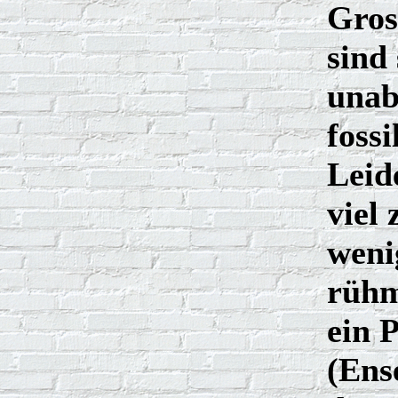
Gros
sind
unab
fossi
Leid
viel 
weni
rühm
ein 
(Ens