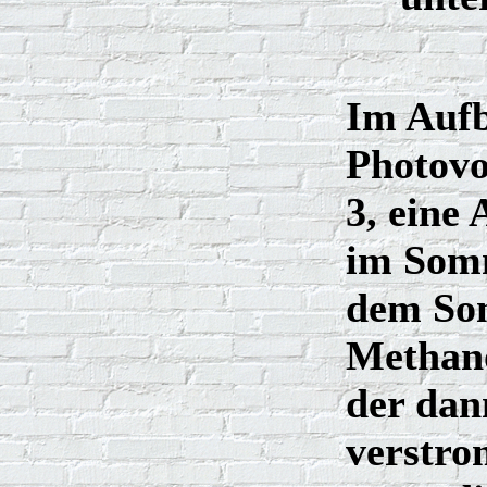
Im Aufb
Photovo
3, eine 
im Som
dem So
Methano
der dan
verstro