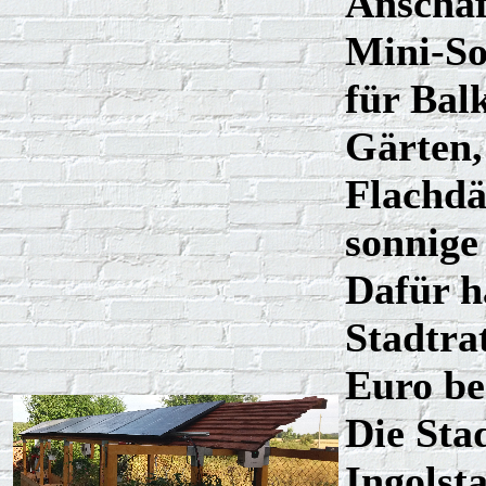
Anschaf
Mini-So
für Bal
Gärten,
Flachdä
sonnige
Dafür h
Stadtra
Euro ber
Die Sta
Ingolst