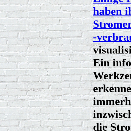
haben i
Strome
-verbra
visualis
Ein inf
Werkze
erkenne
immerhi
inzwisc
die Str