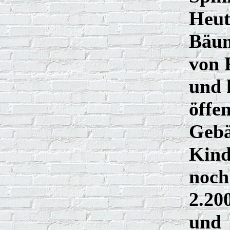
Heut
Bäum
von 
und 
öffen
Gebä
Kind
noch
2.20
und