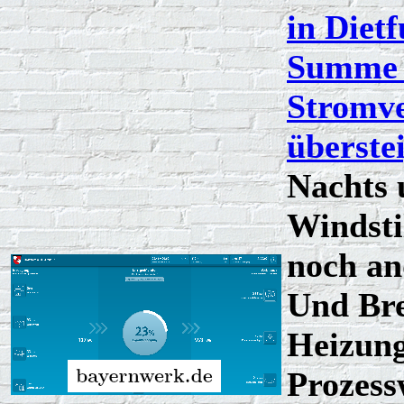
in Dietf
Summe 
Stromv
überstei
Nachts 
Windstil
noch an
Und Bre
Heizun
Prozess