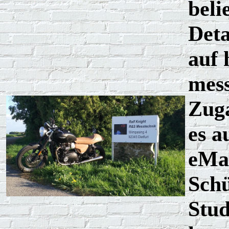
beli
Deta
auf 
mess
Zuga
es a
eMai
Schü
Stu