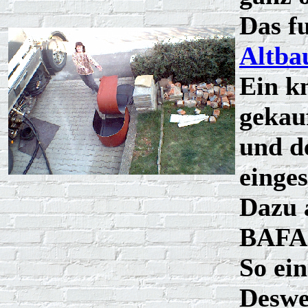
Das f
Altba
Ein k
gekauf
und d
einges
Dazu 
BAFA
So ei
Deswe