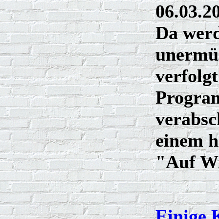
06.03.2
Da werd
unermü
verfolg
Progra
verabsc
einem h
"Auf Wi
Einige