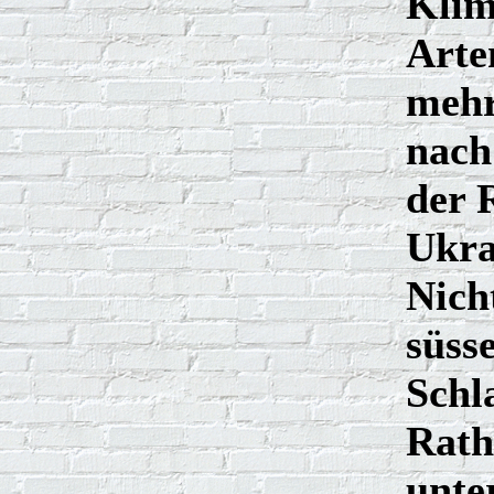
Klim
Arte
mehr
nach
der 
Ukra
Nich
süss
Schl
Rath
unte