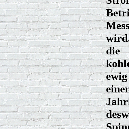
Stro
Betr
Mess
wird
die
kohl
ewig
eine
Jahr
desw
Spin